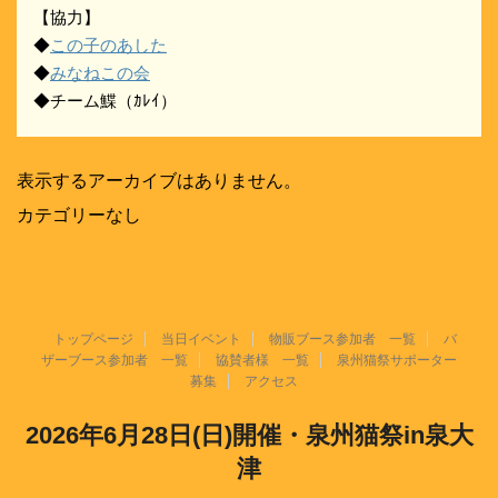
【協力】
◆
この子のあした
◆
みなねこの会
◆チーム鰈（ｶﾚｲ）
表示するアーカイブはありません。
カテゴリーなし
トップページ
当日イベント
物販ブース参加者 一覧
バ
ザーブース参加者 一覧
協賛者様 一覧
泉州猫祭サポーター
募集
アクセス
2026年6月28日(日)開催・泉州猫祭in泉大
津