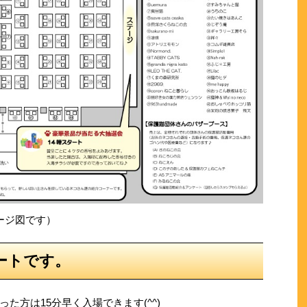
ージ図です）
ートです。
た方は15分早く入場できます(^^)