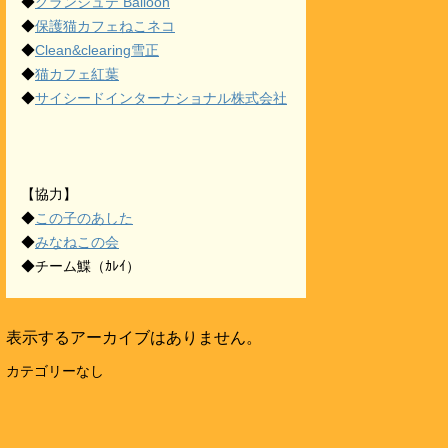
◆
グランジュテ Balloon
◆
保護猫カフェねこネコ
◆
Clean&clearing雪正
◆
猫カフェ紅葉
◆
サイシードインターナショナル株式会社
【協力】
◆
この子のあした
◆
みなねこの会
◆チーム鰈（ｶﾚｲ）
表示するアーカイブはありません。
カテゴリーなし