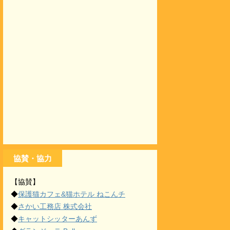
協賛・協力
【協賛】
◆
保護猫カフェ&猫ホテル ねこんチ
◆
さかい工務店 株式会社
◆
キャットシッターあんず